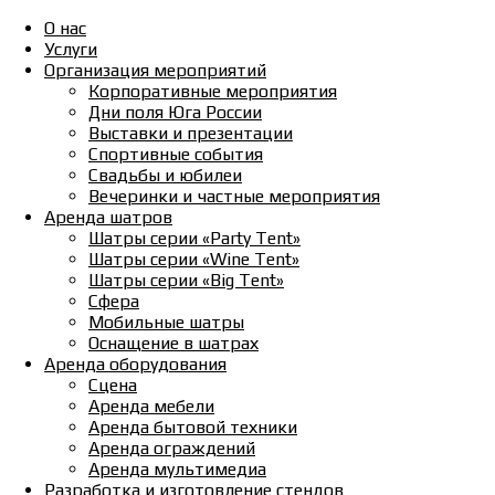
О нас
Услуги
Организация мероприятий
Корпоративные мероприятия
Дни поля Юга России
Выставки и презентации
Спортивные события
Свадьбы и юбилеи
Вечеринки и частные мероприятия
Аренда шатров
Шатры серии «Party Tent»
Шатры серии «Wine Tent»
Шатры серии «Big Tent»
Сфера
Мобильные шатры
Оснащение в шатрах
Аренда оборудования
Сцена
Аренда мебели
Аренда бытовой техники
Аренда ограждений
Аренда мультимедиа
Разработка и изготовление стендов