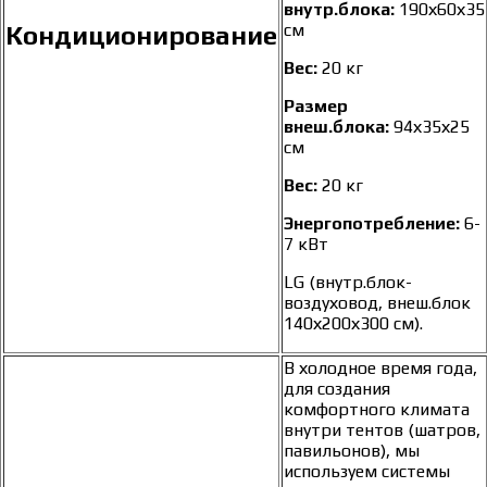
внутр.блока:
190х60х35
см
Кондиционирование
Вес:
20 кг
Размер
внеш.блока:
94х35х25
см
Вес:
20 кг
Энергопотребление:
6-
7 кВт
LG (внутр.блок-
воздуховод, внеш.блок
140х200х300 см).
В холодное время года,
для создания
комфортного климата
внутри тентов (шатров,
павильонов), мы
используем системы