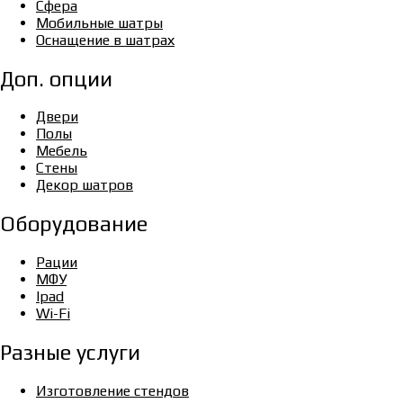
Сфера
Мобильные шатры
Оснащение в шатрах
Доп. опции
Двери
Полы
Мебель
Стены
Декор шатров
Оборудование
Рации
МФУ
Ipad
Wi-Fi
Разные услуги
Изготовление стендов