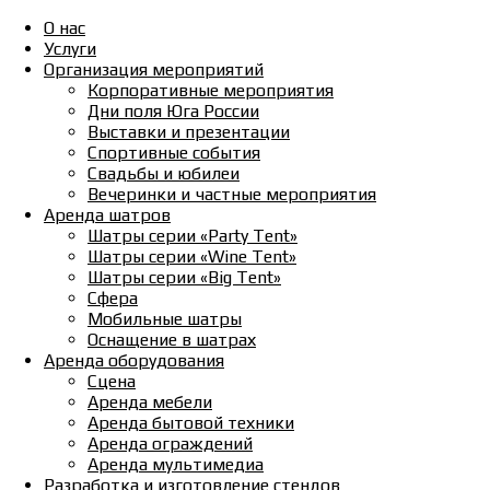
О нас
Услуги
Организация мероприятий
Корпоративные мероприятия
Дни поля Юга России
Выставки и презентации
Спортивные события
Свадьбы и юбилеи
Вечеринки и частные мероприятия
Аренда шатров
Шатры серии «Party Tent»
Шатры серии «Wine Tent»
Шатры серии «Big Tent»
Сфера
Мобильные шатры
Оснащение в шатрах
Аренда оборудования
Сцена
Аренда мебели
Аренда бытовой техники
Аренда ограждений
Аренда мультимедиа
Разработка и изготовление стендов